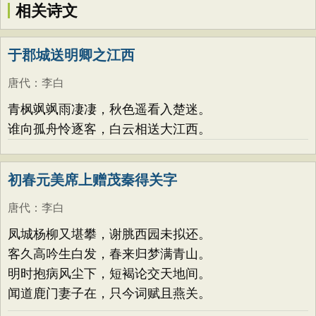
相关诗文
于郡城送明卿之江西
唐代
：
李白
青枫飒飒雨凄凄，秋色遥看入楚迷。
谁向孤舟怜逐客，白云相送大江西。
初春元美席上赠茂秦得关字
唐代
：
李白
凤城杨柳又堪攀，谢脁西园未拟还。
客久高吟生白发，春来归梦满青山。
明时抱病风尘下，短褐论交天地间。
闻道鹿门妻子在，只今词赋且燕关。