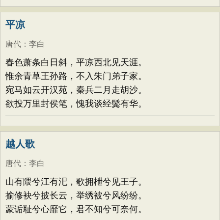
平凉
唐代
：
李白
春色萧条白日斜，平凉西北见天涯。
惟余青草王孙路，不入朱门弟子家。
宛马如云开汉苑，秦兵二月走胡沙。
欲投万里封侯笔，愧我谈经鬓有华。
越人歌
唐代
：
李白
山有隈兮江有汜，歌拥枻兮见王子。
揄修袂兮披长云，举绣被兮风纷纷。
蒙诟耻兮心靡它，君不知兮可奈何。