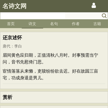
名诗文网
首页
诗文
名句
作者
古籍
还京述怀
唐代
：
李白
眉间黄色应归期，正值清秋八月时。封事预需当宁
问，音书先慰倚门思。
宦情落落从来懒，吏牍纷纷欲去迟。好在故园三亩
宅，功成身退是男儿。
赏析