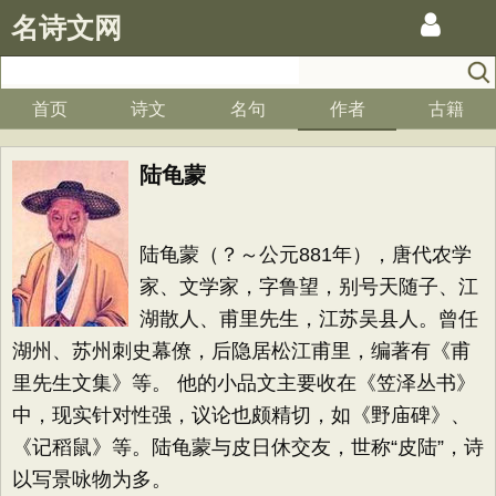
名诗文网
首页
诗文
名句
作者
古籍
陆龟蒙
陆龟蒙（？～公元881年），唐代农学
家、文学家，字鲁望，别号天随子、江
湖散人、甫里先生，江苏吴县人。曾任
湖州、苏州刺史幕僚，后隐居松江甫里，编著有《甫
里先生文集》等。 他的小品文主要收在《笠泽丛书》
中，现实针对性强，议论也颇精切，如《野庙碑》、
《记稻鼠》等。陆龟蒙与皮日休交友，世称“皮陆”，诗
以写景咏物为多。