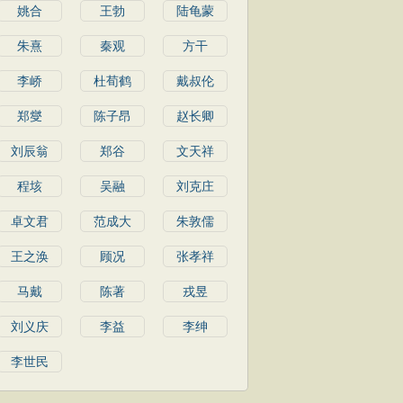
姚合
王勃
陆龟蒙
朱熹
秦观
方干
李峤
杜荀鹤
戴叔伦
郑燮
陈子昂
赵长卿
刘辰翁
郑谷
文天祥
程垓
吴融
刘克庄
卓文君
范成大
朱敦儒
王之涣
顾况
张孝祥
马戴
陈著
戎昱
刘义庆
李益
李绅
李世民