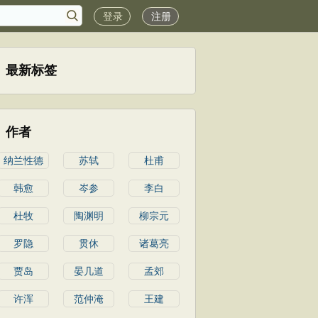
登录
注册
最新标签
作者
纳兰性德
苏轼
杜甫
韩愈
岑参
李白
杜牧
陶渊明
柳宗元
罗隐
贯休
诸葛亮
贾岛
晏几道
孟郊
许浑
范仲淹
王建