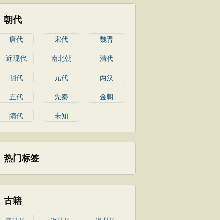
朝代
唐代
宋代
魏晋
近现代
南北朝
清代
明代
元代
两汉
五代
先秦
金朝
隋代
未知
热门标签
古籍