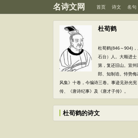
名诗文网
首页
诗文
名句
杜荀鹤
杜荀鹤(846～90
石台）人。大顺进士
第，复还旧山。宣州
郎、知制诰。恃势侮
风集》十卷，今编诗三卷。事迹见孙光宪
传、《唐诗纪事》及《唐才子传》。
杜荀鹤的诗文