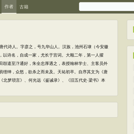
作者
古籍
4)，唐代诗人。字彦之，号九华山人。汉族，池州石埭（今安徽
，以诗名，自成一家，尤长于宫词。大顺二年，第一人擢
田頵遣至汴通好，朱全忠厚遇之，表授翰林学士、主客员外
易缙绅，众怒，欲杀之而未及。天祐初卒。自序其文为《唐
《北梦琐言》、何光远《鉴诫录》、《旧五代史·梁书》本