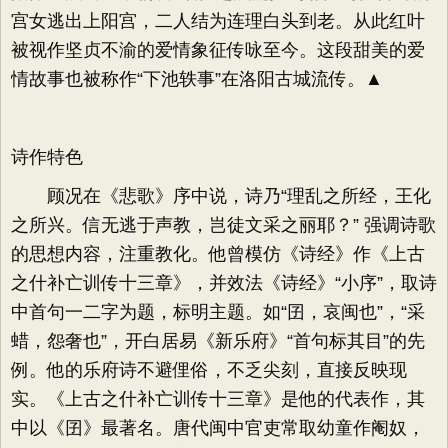
宫女逃出上阳宫，二人结为连理白头到老。从此红叶
被视作坚贞不渝的爱情象征传咏至今。这段甜美的爱
情故事也被称作“下池轶事”在洛阳古城流传。▲
诗作特色
顾况在《悲歌》序中说，诗乃“理乱之所经，王化
之所兴。信无逃于声教，岂徒文采之丽耶？” 强调诗歌
的思想内容，注重教化。他曾模仿《诗经》作《上古
之什补亡训传十三章》，并效法《诗经》“小序”，取诗
中首句一二字为题，标明主题。如“囝，哀闽也”，“采
蜡，怨奢也”，开白居易《新乐府》“首句标其目”的先
例。他的乐府诗不避俚俗，不乏尖刻，直接反映现
实。《上古之什补亡训传十三章》是他的代表作，其
中以《囝》最著名。唐代闽中官吏常取幼童作阉奴，