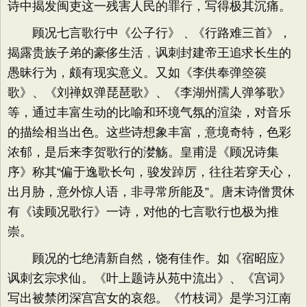
诗中揭发闽吏这一残害人民的罪行，写得极其沉痛。
顾况七言歌行中《公子行》﹑《行路难三首》，
揭露贵族子弟的豪侈生活﹐讽刺封建帝王追求长生的
愚昧行为，颇有现实意义。又如《李供奉弹箜篌
歌》、《刘禅奴弹琵琶歌》、《李湖州孺人弹筝歌》
等，通过丰富生动的比喻和环境气氛的渲染，对音乐
的描绘相当出色。这些诗想象丰富，意境奇特，色彩
浓郁，是后来李贺歌行的漤觞。皇甫湜《顾况诗集
序》称其“偏于逸歌长句，骏发踔厉，往往若穿天心，
出月胁，意外惊人语，非寻常所能及”。唐末诗僧贯休
有《读顾况歌行》一诗，对他的七言歌行也极为推
崇。
顾况的七绝清新自然，饶有佳作。如《宿昭应》
讽刺玄宗求仙。《叶上题诗从苑中流出》、《宫词》
写出被禁闭深宫宫女的哀怨。《竹枝词》是学习江南