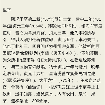
生平
顾况于至德二载(757年)登进士第。建中二年(781
年)至贞元二年(786年)，韩滉为润州刺史﹑镇海军节度
使时，曾召为幕府判官。贞元三年，他为李泌所荐
引，得以入朝担任著作佐郎。贞元五年，李泌去世，
他也于此年三、四月间贬饶州司户参军。他被贬的原
因据说是“傲毁朝列”(李肇《唐国史补》)，“不能慕顺﹐
为众所排”(皇甫湜《顾况诗集序》)。在贬途经苏州
时，与韦应物有诗酬唱。约于贞元十年离饶州，晚年
定居茅山。贞元十六年，皇甫湜曾在扬州见到过他
(《顾况诗集序》)。大历六年（771年），任永嘉监盐
官，曾著有《仙游记》，描述飞云江上游李庭寻上山
砍树，迷不知路，逢见祭水，内有农田、泉竹、果
莱、连栋架险、300余家。