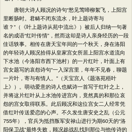
唐朝大诗人顾况的诗句“愁见莺啼柳絮飞，上阳宫
里断肠时。君畴不闭东流水，叶上题诗寄与
谁？”（《叶上题诗从苑中流出》）被后人归纳一句著
名的成语“红叶传情”，然而这却是诗人亲身经历的一段
佳话轶事。相传在唐天宝年间的一个秋天，身在洛阳
的年轻诗人顾况拾得从皇家宫女所居上阳宫水道流向
下水池（今洛阳市西下池村）的一片红叶，叶面上有
宫女题写的哀怨诗句“一入深宫里，年年不见春，聊题
一片叶，寄与有情人。”（天宝宫人《题洛苑梧叶
上》）。萌动爱意的诗人也赋诗一首写于红叶之上，
并将这片红叶从上水池传进宫内，竟然真的和那位哀
怨的宫女取得联系。此后顾况和这位宫女二人经常凭
借红叶传送爱恋的心声。不久发生唐安史之乱（公元
755年），官兵为抵挡叛军安禄山进行为期60天的“洛
阳保卫战”最终失败，顾况趁战乱找到那位与他传诗的