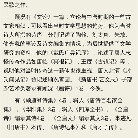
民歌之作。
顾况有《文论》一篇，立论与中唐时期的一些古
文家相似，可以看出当时文学思想的趋势。他为当时
诗人所撰的诗序，分别记述了陶翰、刘太真、朱放、
储光羲的事迹及诗文编集的情况，为后世提供了文学
研究的资料。他的《戴氏广异记序》，论述了唐人志
怪传奇作品如唐临《冥报记》，王度《古镜记》等，
说明他对当时传奇这一新体也很重视。唐人封演《封
氏闻见记》曾记述顾况善画。《新唐书‧艺文志》子部
杂艺术类著录有顾况《画评》1卷，今佚。
有《顾逋翁诗集》4卷，辑入《唐诗百名家全
集》，《华阳集》3卷，辑入《四库全书》。《全唐
诗》编录其诗4卷，《全唐文》编录其文3卷。事迹见
《旧唐书》本传、《唐诗纪事》和《唐才子传》。