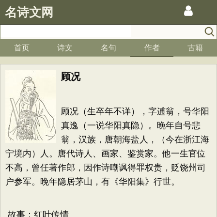
名诗文网
首页
诗文
名句
作者
古籍
顾况
顾况（生卒年不详），字逋翁，号华阳
真逸（一说华阳真隐）。晚年自号悲
翁，汉族，唐朝海盐人，（今在浙江海
宁境内）人。唐代诗人、画家、鉴赏家。他一生官位
不高，曾任著作郎，因作诗嘲讽得罪权贵，贬饶州司
户参军。晚年隐居茅山，有《华阳集》行世。
故事：红叶传情