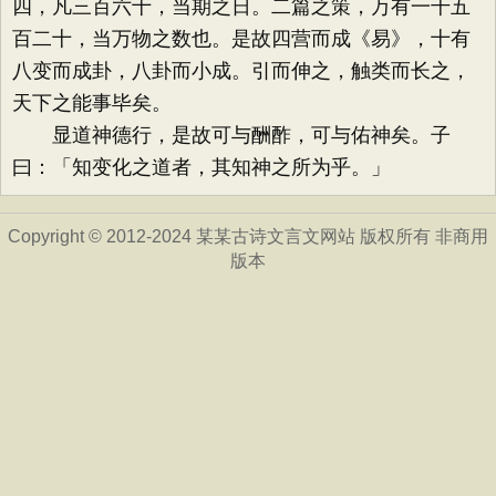
四，凡三百六十，当期之日。二篇之策，万有一千五
百二十，当万物之数也。是故四营而成《易》，十有
八变而成卦，八卦而小成。引而伸之，触类而长之，
天下之能事毕矣。
显道神德行，是故可与酬酢，可与佑神矣。子
曰：「知变化之道者，其知神之所为乎。」
Copyright © 2012-2024 某某古诗文言文网站 版权所有 非商用
版本