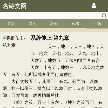
名诗文网
首页
诗文
名句
作者
古籍
系辞传上·第九章
天一，地二；天三，地四；天
五，地六；天七，地八；天九，地十。
天数五，地数五，五位相得而各有合；
天数二十有五，地数三十，凡天地之数
五十有五，此所以成变化而行鬼神也。
大衍之数五十，其用四十有九。分而为二以像
两，挂一以像三，揲之以四以象四时，归奇于扐以象
闰；五岁再闰，故再扐而后挂。
《乾》之策二百一十有六，《坤》之策百四十有