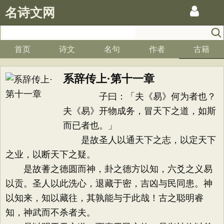
名诗文网
首页
诗文
名句
作者
古籍
系辞传上·第十一章
子曰：「夫《易》何为者也？
夫《易》开物成务，冒天下之道，如斯
而已者也。」
是故圣人以通天下之志，以定天下
之业，以断天下之疑。
是故蓍之德圆而神，卦之德方以知，六爻之义易
以贡。圣人以此洗心，退藏于密，吉凶与民同患。神
以知来，知以藏往，其孰能与于此哉！古之聪明睿
知，神武而不杀者夫。