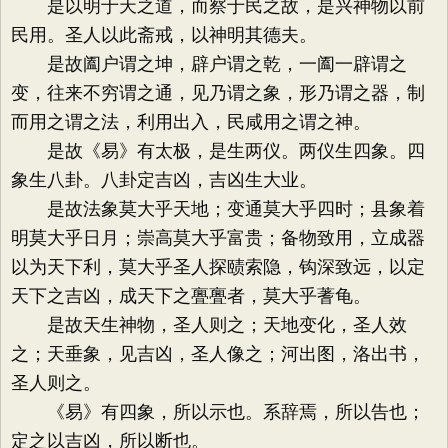
是以明于天之道，而察于民之故，是兴神物以前
民用。圣人以此斋戒，以神明其德夫。
是故阖户谓之坤，辟户谓之乾，一阖一辟谓之
变，往来不穷谓之通，见乃谓之象，形乃谓之器，制
而用之谓之法，利用出入，民咸用之谓之神。
是故《易》有太极，是生两仪。两仪生四象。四
象生八卦。八卦定吉凶，吉凶生大业。
是故法象莫大乎天地；变通莫大乎四时；县象着
明莫大乎日月；崇高莫大乎富贵；备物致用，立成器
以为天下利，莫大乎圣人探赜索隐，钩深致远，以定
天下之吉凶，成天下之亹亹者，莫大乎蓍龟。
是故天生神物，圣人则之；天地变化，圣人效
之；天垂象，见吉凶，圣人像之；河出图，洛出书，
圣人则之。
《易》有四象，所以示也。系辞焉，所以告也；
定之以吉凶，所以断也。