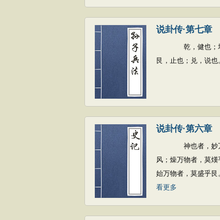
说卦传·第七章
乾，健也；坤，顺
艮，止也；兑，说也
说卦传·第六章
神也者，妙万物而
风；燥万物者，莫熯
始万物者，莫盛乎艮
看更多