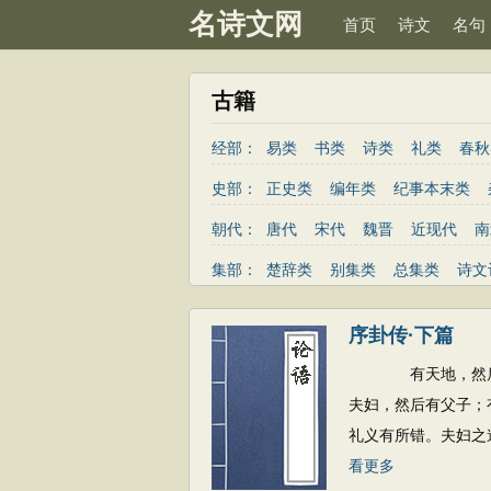
名诗文网
首页
诗文
名句
古籍
经部：
易类
书类
诗类
礼类
春秋
史部：
正史类
编年类
纪事本末类
朝代：
唐代
宋代
魏晋
近现代
南
隋代
未知
集部：
楚辞类
别集类
总集类
诗文
序卦传·下篇
有天地，然后有万
夫妇，然后有父子；
礼义有所错。夫妇之
看更多