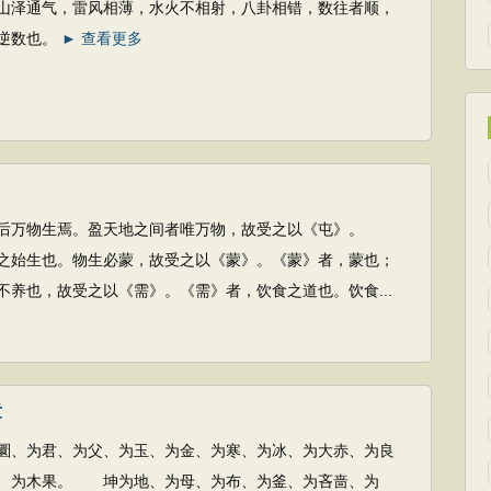
气，雷风相薄，水火不相射，八卦相错，数往者顺，
逆数也。
► 查看更多
生焉。盈天地之间者唯万物，故受之以《屯》。
之始生也。物生必蒙，故受之以《蒙》。《蒙》者，蒙也；
不养也，故受之以《需》。《需》者，饮食之道也。饮食...
章
君、为父、为玉、为金、为寒、为冰、为大赤、为良
、为木果。 坤为地、为母、为布、为釜、为吝啬、为