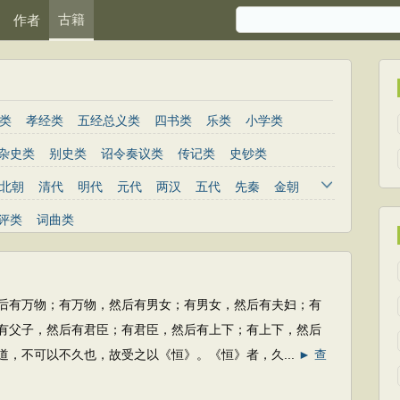
古籍
作者
类
孝经类
五经总义类
四书类
乐类
小学类
杂史类
别史类
诏令奏议类
传记类
史钞类
北朝
清代
明代
元代
两汉
五代
先秦
金朝
评类
词曲类
物；有万物，然后有男女；有男女，然后有夫妇；有
有父子，然后有君臣；有君臣，然后有上下；有上下，然后
道，不可以不久也，故受之以《恒》。《恒》者，久...
► 查