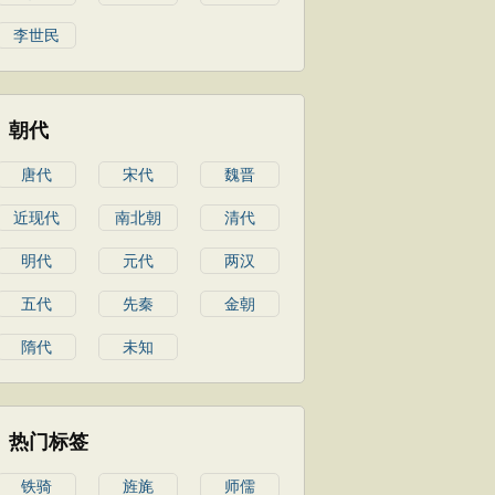
李世民
朝代
唐代
宋代
魏晋
近现代
南北朝
清代
明代
元代
两汉
五代
先秦
金朝
隋代
未知
热门标签
铁骑
旌旄
师儒