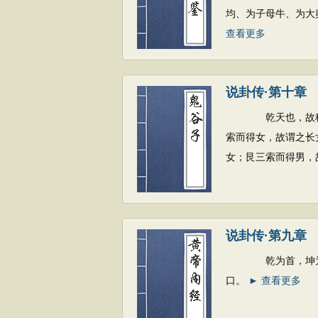
均、为子母牛、为大
查看更多
说卦传·第十章
乾天也，故称父，
索而得女，故谓之长
女；艮三索而得男，
说卦传·第九章
乾为首，坤为腹，
口。
► 查看更多