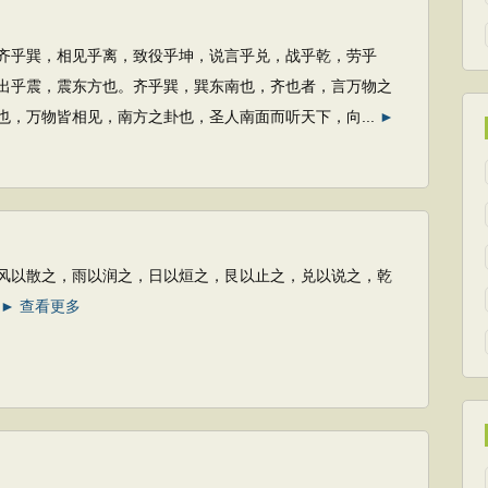
，相见乎离，致役乎坤，说言乎兑，战乎乾，劳乎
出乎震，震东方也。齐乎巽，巽东南也，齐也者，言万物之
也，万物皆相见，南方之卦也，圣人南面而听天下，向...
►
之，雨以润之，日以烜之，艮以止之，兑以说之，乾
► 查看更多