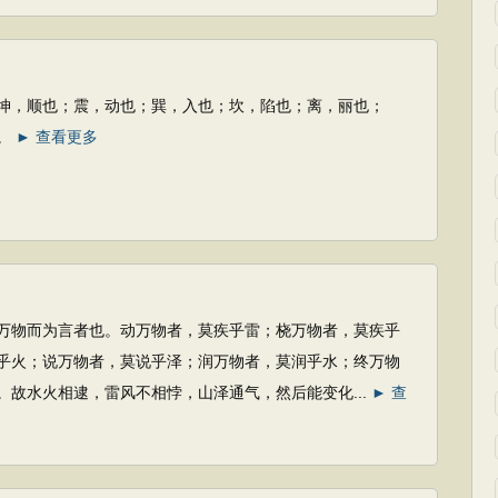
也；震，动也；巽，入也；坎，陷也；离，丽也；
。
► 查看更多
为言者也。动万物者，莫疾乎雷；桡万物者，莫疾乎
乎火；说万物者，莫说乎泽；润万物者，莫润乎水；终万物
。故水火相逮，雷风不相悖，山泽通气，然后能变化...
► 查