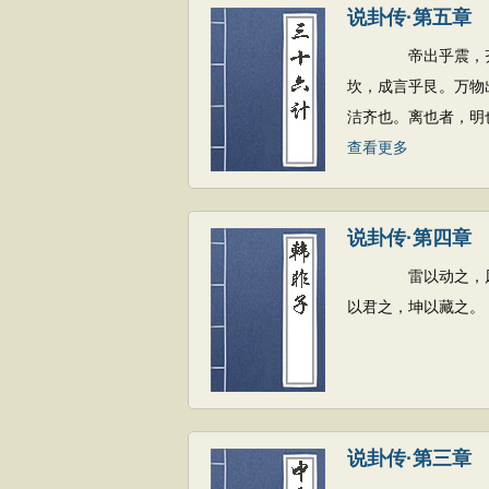
说卦传·第五章
帝出乎震，齐乎巽
坎，成言乎艮。万物
洁齐也。离也者，明
查看更多
说卦传·第四章
雷以动之，风以散
以君之，坤以藏之。
说卦传·第三章