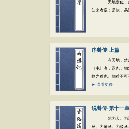
天地定位，山泽通
知来者逆；是故，易
序卦传·上篇
有天地，然后万物
《屯》者，盈也；物
物之稚也。物稚不可
► 查看更多
说卦传·第十一
乾为天、为圜、为
马、为瘠马、为驳马