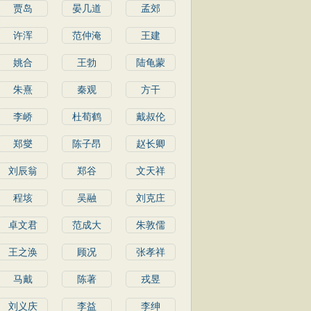
贾岛
晏几道
孟郊
许浑
范仲淹
王建
姚合
王勃
陆龟蒙
朱熹
秦观
方干
李峤
杜荀鹤
戴叔伦
郑燮
陈子昂
赵长卿
刘辰翁
郑谷
文天祥
程垓
吴融
刘克庄
卓文君
范成大
朱敦儒
王之涣
顾况
张孝祥
马戴
陈著
戎昱
刘义庆
李益
李绅