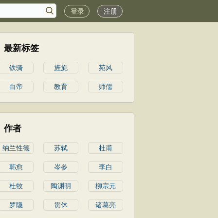
登录
注册
最新标签
铁骑
旌旄
苑风
白帝
教育
师儒
作者
纳兰性德
苏轼
杜甫
韩愈
岑参
李白
杜牧
陶渊明
柳宗元
罗隐
贯休
诸葛亮