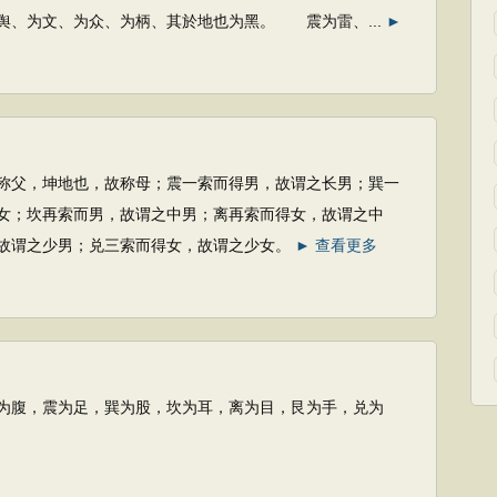
舆、为文、为众、为柄、其於地也为黑。 震为雷、...
►
坤地也，故称母；震一索而得男，故谓之长男；巽一
女；坎再索而男，故谓之中男；离再索而得女，故谓之中
故谓之少男；兑三索而得女，故谓之少女。
► 查看更多
震为足，巽为股，坎为耳，离为目，艮为手，兑为